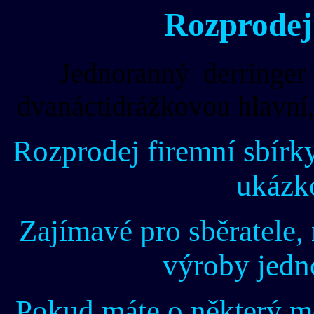
Rozprodej 
Jednoranný derringer 
dvanáctidrážkovou hlavní,
Rozprodej firemní sbírky
ukázk
Zajímavé pro sběratele, 
výroby jedn
Pokud máte o některý mod